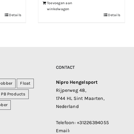
Toevoegen aan
winkelwagen
Details
Details
CONTACT
Nipro Hengelsport
Dobber
Float
Rijperweg 48,
PB Products
1744 HL Sint Maarten,
bber
Nederland
Telefoon:
+31226394055
Email: