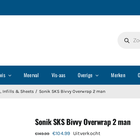
Producte
zoeken
vis
Meerval
Vis-aas
Overige
Merken
O
 Infills & Sheets
Sonik SKS Bivvy Overwrap 2 man
Sonik SKS Bivvy Overwrap 2 man
Oorspronkelijke
Huidige
€
104.99
Uitverkocht
€
149.99