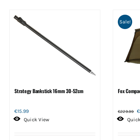
Sale!
Strategy Bankstick 16mm 30-52cm
Fox Compac
O
€
15.99
€
229.99
p
Quick View
Quic
w
€