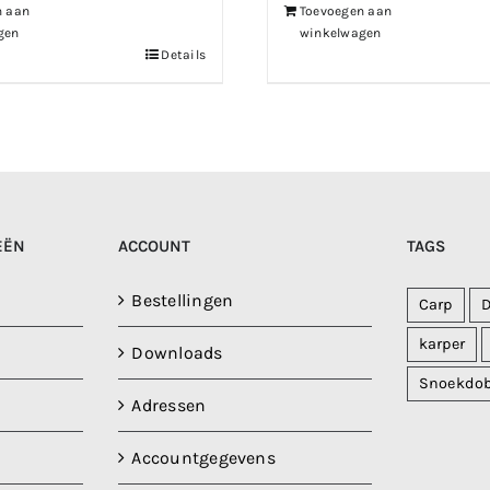
n aan
Toevoegen aan
gen
winkelwagen
Details
EËN
ACCOUNT
TAGS
Bestellingen
Carp
karper
Downloads
Snoekdo
Adressen
Accountgegevens