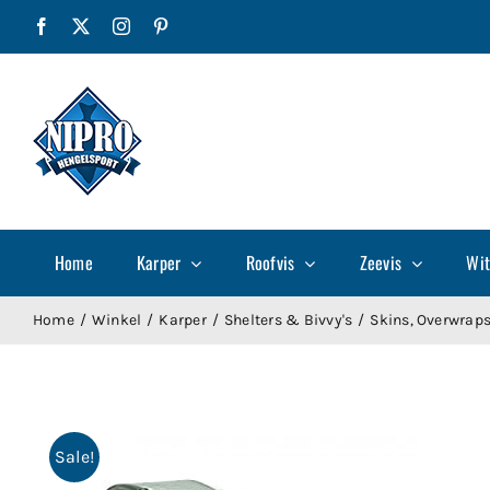
Ga
Facebook
X
Instagram
Pinterest
naar
inhoud
Home
Karper
Roofvis
Zeevis
Wit
Home
Winkel
Karper
Shelters & Bivvy's
Skins, Overwraps,
Sale!