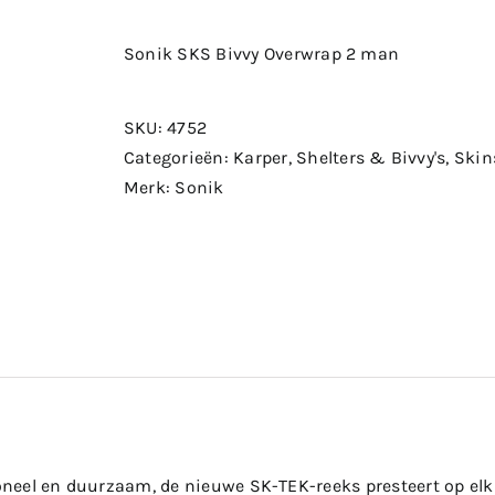
prijs
prijs
was:
is:
Sonik SKS Bivvy Overwrap 2 man
€149.99.
€104.99.
SKU:
4752
Categorieën:
Karper
,
Shelters & Bivvy's
,
Skin
Merk:
Sonik
ioneel en duurzaam, de nieuwe SK-TEK-reeks presteert op elk