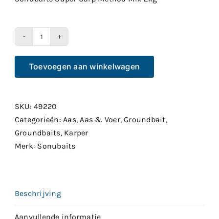
Sonubaits
Super
Toevoegen aan winkelwagen
Carp
Method
Mix
SKU:
49220
2kg
Categorieën:
Aas
,
Aas & Voer
,
Groundbait
,
aantal
Groundbaits
,
Karper
Merk:
Sonubaits
Beschrijving
Aanvullende informatie