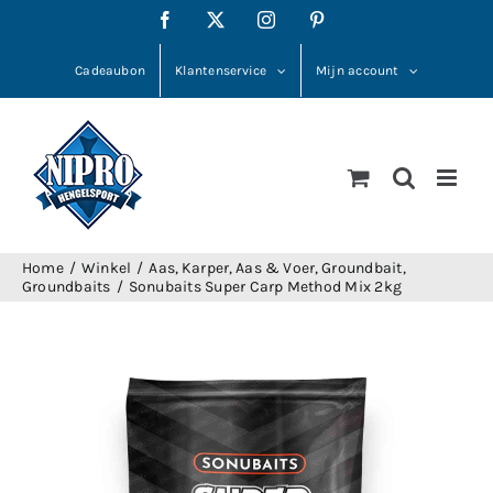
Ga
Facebook
X
Instagram
Pinterest
naar
inhoud
Cadeaubon
Klantenservice
Mijn account
Home
Winkel
Aas
Karper
Aas & Voer
Groundbait
Groundbaits
Sonubaits Super Carp Method Mix 2kg