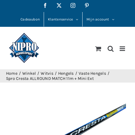
Ga
Facebook
X
Instagram
Pinterest
naar
inhoud
Cadeaubon
Klantenservice
Mijn account
Home
Winkel
Witvis
Hengels
Vaste Hengels
Spro Cresta ALLROUND MATCH 11m + Mini Ext