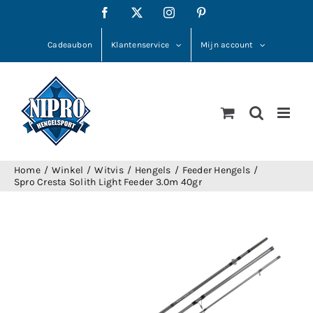
Ga
Facebook
X
Instagram
Pinterest
naar
inhoud
Cadeaubon
Klantenservice
Mijn account
Home
Winkel
Witvis
Hengels
Feeder Hengels
Spro Cresta Solith Light Feeder 3.0m 40gr