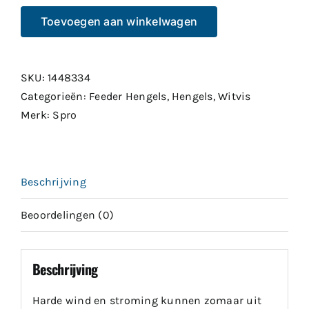
Spro
Cresta
Toevoegen aan winkelwagen
Solith
Light
Feeder
SKU:
1448334
3.0m
Categorieën:
Feeder Hengels
,
Hengels
,
Witvis
40gr
Merk:
Spro
aantal
Beschrijving
Beoordelingen (0)
Beschrijving
Harde wind en stroming kunnen zomaar uit