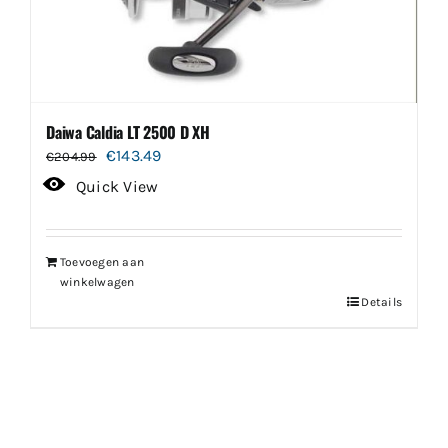
Daiwa Caldia LT 2500 D XH
Oorspronkelijke
Huidige
€
143.49
€
204.99
prijs
prijs
Quick View
was:
is:
€204.99.
€143.49.
Toevoegen aan
winkelwagen
Details