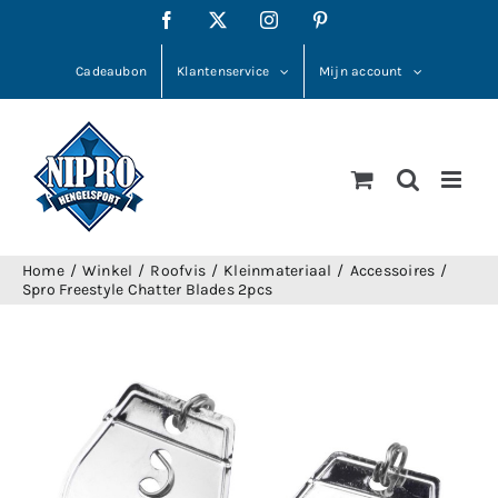
Ga
Facebook
X
Instagram
Pinterest
naar
inhoud
Cadeaubon
Klantenservice
Mijn account
Home
Winkel
Roofvis
Kleinmateriaal
Accessoires
Spro Freestyle Chatter Blades 2pcs