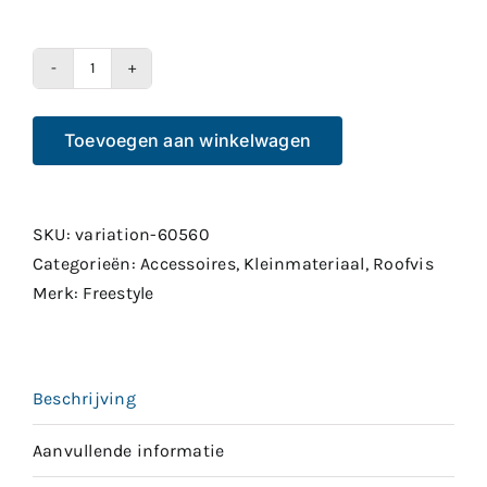
Spro
Freestyle
Toevoegen aan winkelwagen
Chatter
Blades
2pcs
aantal
SKU:
variation-60560
Categorieën:
Accessoires
,
Kleinmateriaal
,
Roofvis
Merk:
Freestyle
Beschrijving
Aanvullende informatie