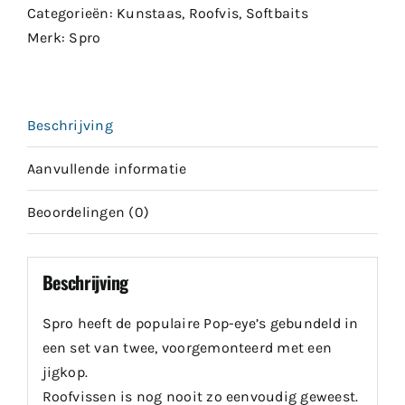
12cm
Categorieën:
Kunstaas
,
Roofvis
,
Softbaits
5+10gr
Merk:
Spro
aantal
Beschrijving
Aanvullende informatie
Beoordelingen (0)
Beschrijving
Spro heeft de populaire Pop-eye’s gebundeld in
een set van twee, voorgemonteerd met een
jigkop.
Roofvissen is nog nooit zo eenvoudig geweest.