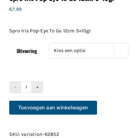
€
7.99
Spro Iris Pop-Eye To Go 12cm 5+10gr
Uitvoering

Spro
Iris
Toevoegen aan winkelwagen
Pop-
Eye
To
Go
SKU:
variation-62852