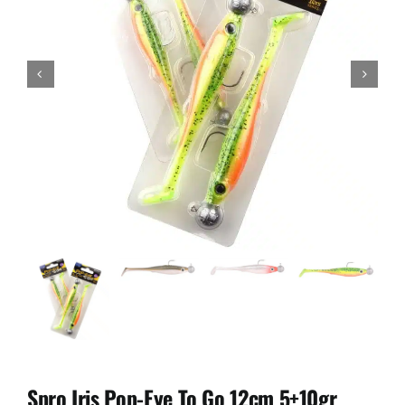
Spro Iris Pop-Eye To Go 12cm 5+10gr