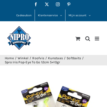
Ga
Facebook
X
Instagram
Pinterest
naar
inhoud
Cadeaubon
Klantenservice
Mijn account
Home
Winkel
Roofvis
Kunstaas
Softbaits
Spro Iris Pop-Eye To Go 12cm 5+10gr