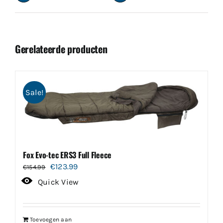
Gerelateerde producten
Sale!
Fox Evo-tec ERS3 Full Fleece
Oorspronkelijke
Huidige
€
123.99
€
154.99
prijs
prijs
Quick View
was:
is:
€154.99.
€123.99.
Toevoegen aan