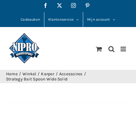
Ga
Facebook
X
Instagram
Pinterest
naar
inhoud
Cadeaubon
Klantenservice
Mijn account
Home
Winkel
Karper
Accessoires
Strategy Bait Spoon Wide Solid