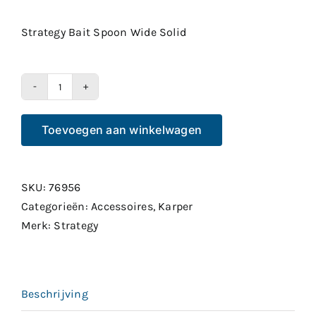
Strategy Bait Spoon Wide Solid
Strategy
Bait
Toevoegen aan winkelwagen
Spoon
Wide
Solid
SKU:
76956
aantal
Categorieën:
Accessoires
,
Karper
Merk:
Strategy
Beschrijving