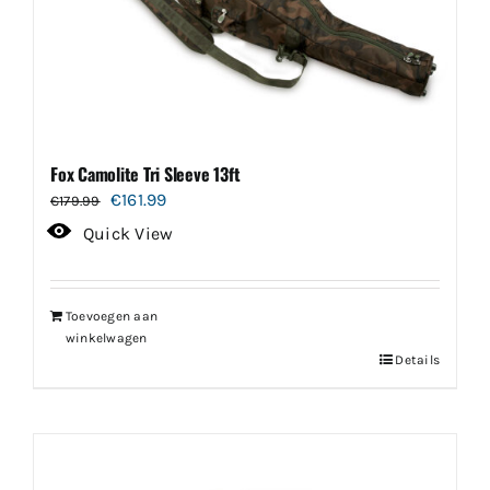
Fox Camolite Tri Sleeve 13ft
Oorspronkelijke
Huidige
€
161.99
€
179.99
prijs
prijs
Quick View
was:
is:
€179.99.
€161.99.
Toevoegen aan
winkelwagen
Details