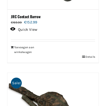
JRC Contact Barrow
Oorspronkelijke
Huidige
€
152.99
€
169.99
prijs
prijs
Quick View
was:
is:
€169.99.
€152.99.
Toevoegen aan
winkelwagen
Details
Sale!