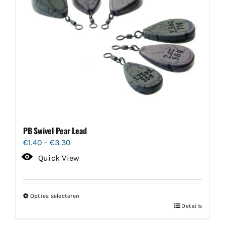
optie
kan
gekozen
worden
op
de
productpagina
PB Swivel Pear Lead
Prijsklasse:
€
1.40
-
€
3.30
€1.40
Quick View
tot
€3.30
Opties selecteren
Dit
Details
product