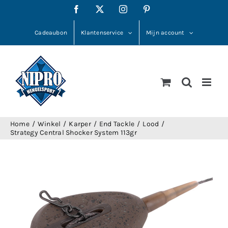
Ga
Facebook
X
Instagram
Pinterest
naar
inhoud
Cadeaubon
Klantenservice
Mijn account
Home
Winkel
Karper
End Tackle
Lood
Strategy Central Shocker System 113gr