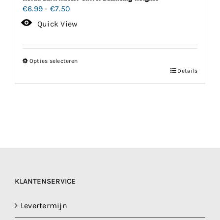
Prijsklasse:
€
6.99
-
€
7.50
€6.99
Quick View
tot
€7.50
Opties selecteren
Dit
Details
product
heeft
meerdere
variaties.
Deze
optie
kan
gekozen
KLANTENSERVICE
worden
op
Levertermijn
de