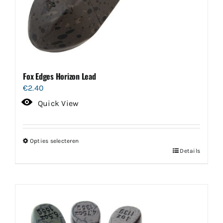
Fox Edges Horizon Lead
€
2.40
Quick View
Opties selecteren
Dit
Details
product
heeft
meerdere
variaties.
Deze