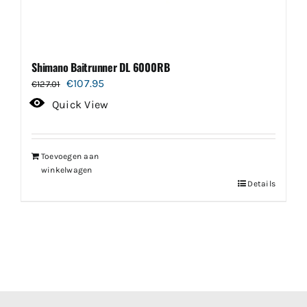
Shimano Baitrunner DL 6000RB
Oorspronkelijke
Huidige
€
107.95
€
127.01
prijs
prijs
Quick View
was:
is:
€127.01.
€107.95.
Toevoegen aan
winkelwagen
Details