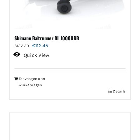
Shimano Baitrunner DL 10000RB
Oorspronkelijke
Huidige
€
112.45
€
132.30
prijs
prijs
Quick View
was:
is:
€132.30.
€112.45.
Toevoegen aan
winkelwagen
Details