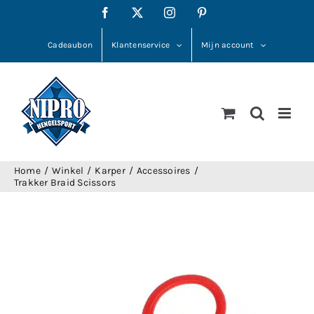
Ga
Facebook
X
Instagram
Pinterest
naar
inhoud
Cadeaubon
Klantenservice
Mijn account
Home
Winkel
Karper
Accessoires
Trakker Braid Scissors