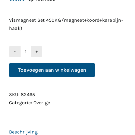
Vismagneet Set 450KG (magneet+koord+karabijn-
haak)
Vismagneet
Set
Toevoegen aan winkelwagen
450KG
(magneet+koord+karabijn-
haak)
SKU:
82465
aantal
Categorie:
Overige
Beschrijving