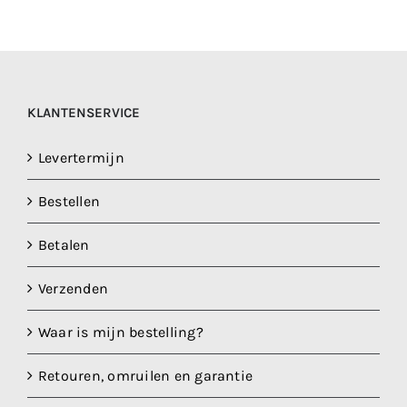
variaties.
Deze
optie
kan
gekozen
KLANTENSERVICE
worden
op
Levertermijn
de
Bestellen
productpagina
Betalen
Verzenden
Waar is mijn bestelling?
Retouren, omruilen en garantie