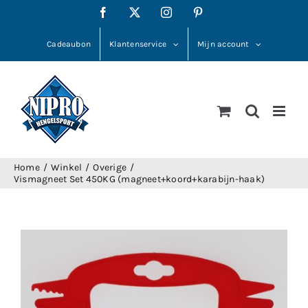
Ga
Facebook
X
Instagram
Pinterest
naar
inhoud
Cadeaubon
Klantenservice
Mijn account
Home
Winkel
Overige
Vismagneet Set 450KG (magneet+koord+karabijn-haak)