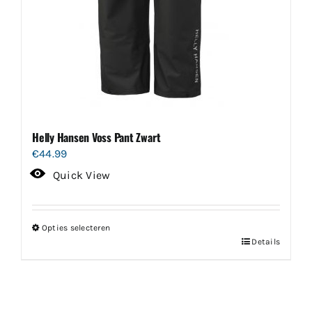
Helly Hansen Voss Pant Zwart
€
44.99
Quick View
Opties selecteren
Dit
Details
product
heeft
meerdere