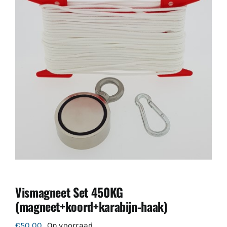
Vismagneet Set 450KG
(magneet+koord+karabijn-haak)
€
50.00
Op voorraad