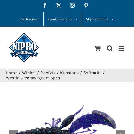
Ga
Facebook
X
Instagram
Pinterest
naar
inhoud
Cadeaubon
Klantenservice
Mijn account
Home
Winkel
Roofvis
Kunstaas
Softbaits
Westin Crecraw 8,5cm 5pcs