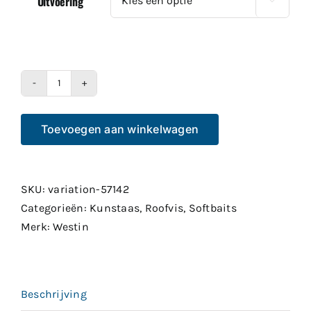
Uitvoering

Westin
Crecraw
Toevoegen aan winkelwagen
8,5cm
5pcs
aantal
SKU:
variation-57142
Categorieën:
Kunstaas
,
Roofvis
,
Softbaits
Merk:
Westin
Beschrijving