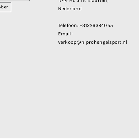
1744 HL Sint Maarten,
bber
Nederland
Telefoon:
+31226394055
Email:
verkoop@niprohengelsport.nl