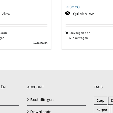
€
199.98
k View
Quick View
n aan
Toevoegen aan
gen
winkelwagen
Details
EËN
ACCOUNT
TAGS
Bestellingen
Carp
karper
Downloads