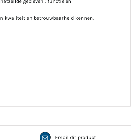
hetzelfde gebleven : functie en
van kwaliteit en betrouwbaarheid kennen.
Email dit product