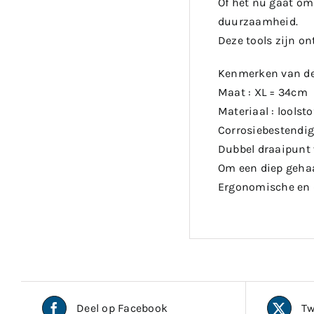
Of het nu gaat om 
duurzaamheid.
Deze tools zijn o
Kenmerken van de 
Maat : XL = 34cm
Materiaal : loolsto
Corrosiebestendig
Dubbel draaipunt 
Om een diep gehaa
Ergonomische en 
Deel op Facebook
Tw