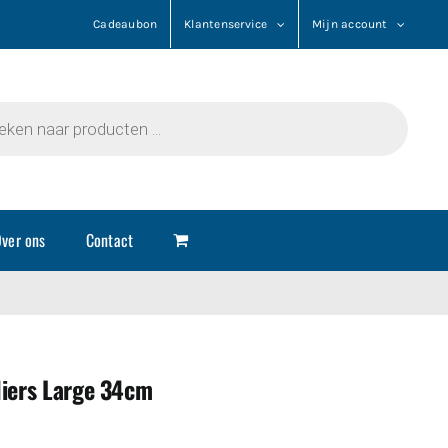
Cadeaubon
Klantenservice
Mijn account
n
ver ons
Contact
liers Large 34cm