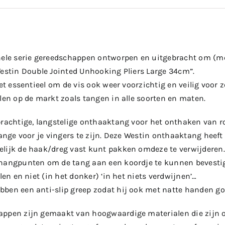
hele serie gereedschappen ontworpen en uitgebracht om (me
Westin Double Jointed Unhooking Pliers Large 34cm”.
het essentieel om de vis ook weer voorzichtig en veilig voor 
len op de markt zoals tangen in alle soorten en maten.
prachtige, langstelige onthaaktang voor het onthaken van r
bange voor je vingers te zijn. Deze Westin onthaaktang heef
lijk de haak/dreg vast kunt pakken omdeze te verwijderen.
hangpunten om de tang aan een koordje te kunnen bevestig
llen en niet (in het donker) ‘in het niets verdwijnen’…
ben een anti-slip greep zodat hij ook met natte handen goe
ppen zijn gemaakt van hoogwaardige materialen die zijn o