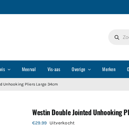
Producte
zoeken
vis
Meerval
Vis-aas
Overige
Merken
O
ed Unhooking Pliers Large 34cm
Westin Double Jointed Unhooking P
€
29.99
Uitverkocht