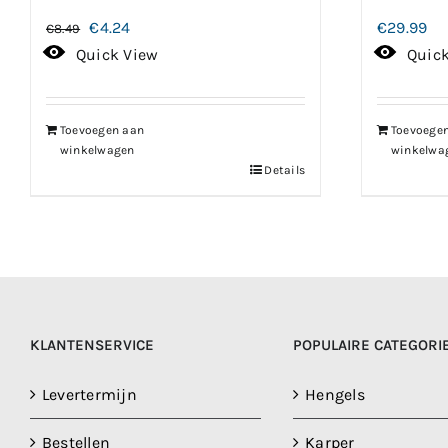
Oorspronkelijke
Huidige
€
4.24
€
29.99
€
8.49
prijs
prijs
Quick View
Quic
was:
is:
€8.49.
€4.24.
Toevoegen aan
Toevoege
winkelwagen
winkelwa
Details
KLANTENSERVICE
POPULAIRE CATEGORI
Levertermijn
Hengels
Bestellen
Karper