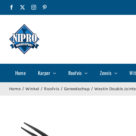
Ga
Facebook
X
Instagram
Pinterest
naar
inhoud
Home
Karper
Roofvis
Zeevis
Wit
Home
Winkel
Roofvis
Gereedschap
Westin Double Joint