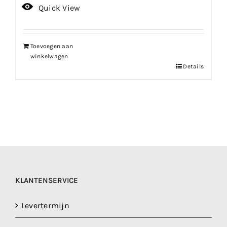
prijs
prijs
Quick View
was:
is:
€199.99.
€139.99.
Toevoegen aan
winkelwagen
Details
KLANTENSERVICE
Levertermijn