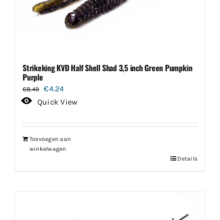
Strikeking KVD Half Shell Shad 3,5 inch Green Pumpkin
Purple
Oorspronkelijke
Huidige
€
4.24
€
8.49
prijs
prijs
Quick View
was:
is:
€8.49.
€4.24.
Toevoegen aan
winkelwagen
Details