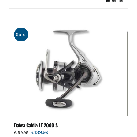
Details
Sale!
Daiwa Caldia LT 2000 S
Oorspronkelijke
Huidige
€
139.99
€
199.99