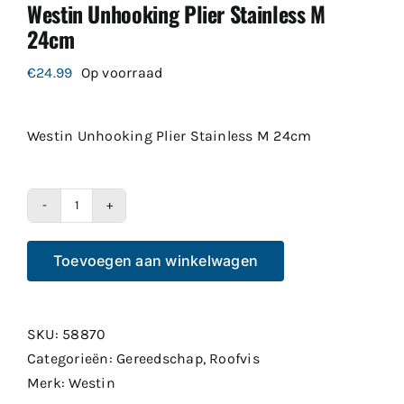
Westin Unhooking Plier Stainless M
24cm
€
24.99
Op voorraad
Westin Unhooking Plier Stainless M 24cm
Westin
Unhooking
Toevoegen aan winkelwagen
Plier
Stainless
M
SKU:
58870
24cm
Categorieën:
Gereedschap
,
Roofvis
aantal
Merk:
Westin