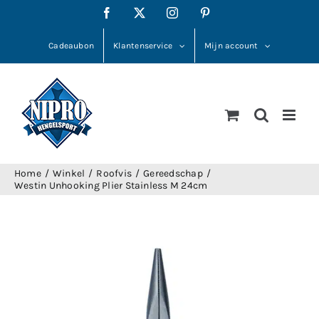
Ga
Facebook
X
Instagram
Pinterest
naar
inhoud
Cadeaubon
Klantenservice
Mijn account
Home
Winkel
Roofvis
Gereedschap
Westin Unhooking Plier Stainless M 24cm