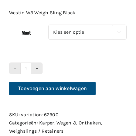
tot
Westin W3 Weigh Sling Black
€39.99
Maat

Westin
W3
Toevoegen aan winkelwagen
Weigh
Sling
Black
aantal
SKU:
variation-62900
Categorieën:
Karper
,
Wegen & Onthaken
,
Weighslings / Retainers