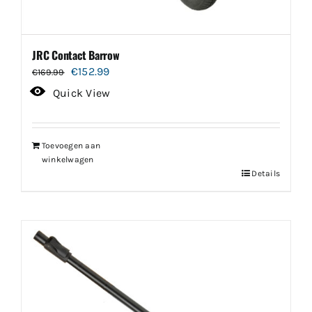
JRC Contact Barrow
Oorspronkelijke
Huidige
€
152.99
€
169.99
prijs
prijs
Quick View
was:
is:
€169.99.
€152.99.
Toevoegen aan
winkelwagen
Details