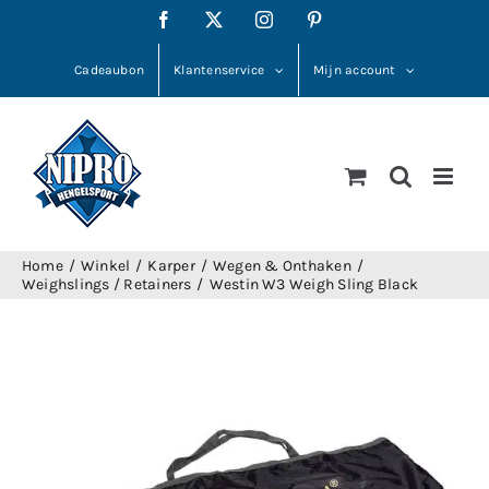
Ga
Facebook
X
Instagram
Pinterest
naar
inhoud
Cadeaubon
Klantenservice
Mijn account
Home
Winkel
Karper
Wegen & Onthaken
Weighslings / Retainers
Westin W3 Weigh Sling Black