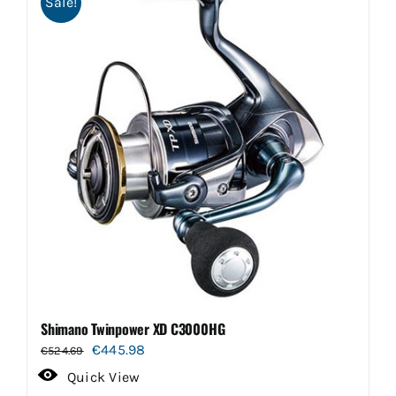
Sale!
Shimano Twinpower XD C3000HG
Oorspronkelijke
Huidige
€
445.98
€
524.69
prijs
prijs
Quick View