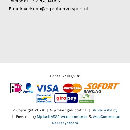
Telefoon:
+31226394055
Email:
verkoop@niprohengelsport.nl
Betaal veilig via:
© Copyright
2026 | Niprohengelsport.nl |
Privacy Policy
| Powered by
MplusKASSA Woocommerce
&
WooCommerce
Kassasysteem