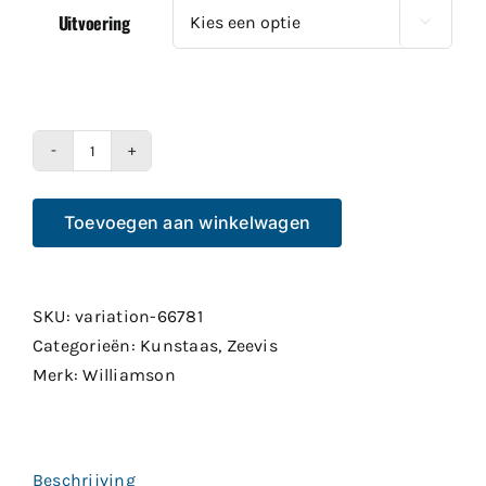
Uitvoering

Williamson
Benthos
Toevoegen aan winkelwagen
Speed
Jig
19,5cm
200gr
SKU:
variation-66781
aantal
Categorieën:
Kunstaas
,
Zeevis
Merk:
Williamson
Beschrijving