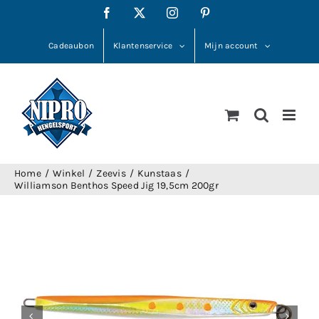
Ga
Facebook
X
Instagram
Pinterest
naar
inhoud
Cadeaubon
Klantenservice
Mijn account
Home
Winkel
Zeevis
Kunstaas
Williamson Benthos Speed Jig 19,5cm 200gr