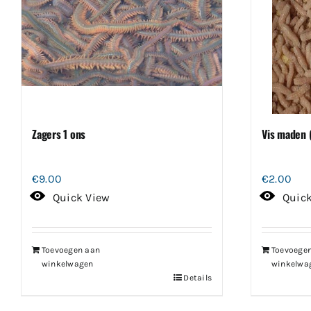
Zagers 1 ons
Vis maden (
€
9.00
€
2.00
Quick View
Quic
Toevoegen aan
Toevoege
winkelwagen
winkelwa
Details