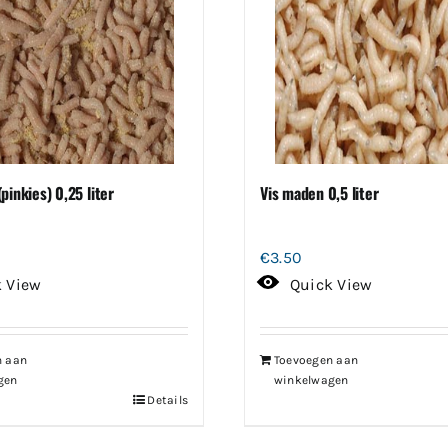
pinkies) 0,25 liter
Vis maden 0,5 liter
€
3.50
k View
Quick View
n aan
Toevoegen aan
gen
winkelwagen
Details