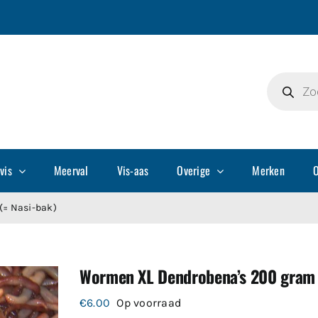
Producte
zoeken
vis
Meerval
Vis-aas
Overige
Merken
O
(= Nasi-bak)
Wormen XL Dendrobena’s 200 gram 
€
6.00
Op voorraad