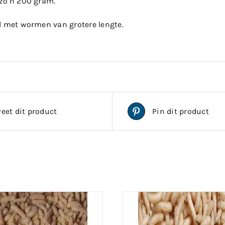
zo’n 200 gram.
d met wormen van grotere lengte.
eet dit product
Pin dit product