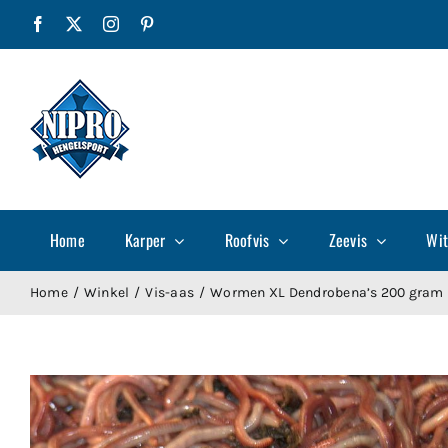
Ga
Facebook
X
Instagram
Pinterest
naar
inhoud
Home
Karper
Roofvis
Zeevis
Wit
Home
Winkel
Vis-aas
Wormen XL Dendrobena’s 200 gram 