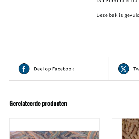
Dat komt neer op 
Deze bak is gevul
Deel op Facebook
Tw
Gerelateerde producten