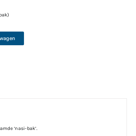
bak)
lwagen
amde ‘nasi-bak’.