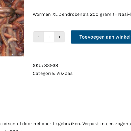
Wormen XL Dendrobena’s 200 gram (= Nasi-
Toevoegen aan winke
Wormen
XL
Dendrobena's
200
SKU:
83938
gram
Categorie:
Vis-aas
(=
Nasi-
bak)
aantal
visen of door het voer te gebruiken. Verpakt in een zogena