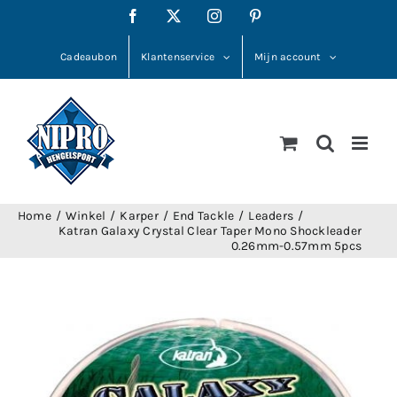
Ga
Facebook
X
Instagram
Pinterest
naar
inhoud
Cadeaubon
Klantenservice
Mijn account
Home
Winkel
Karper
End Tackle
Leaders
Katran Galaxy Crystal Clear Taper Mono Shockleader
0.26mm-0.57mm 5pcs