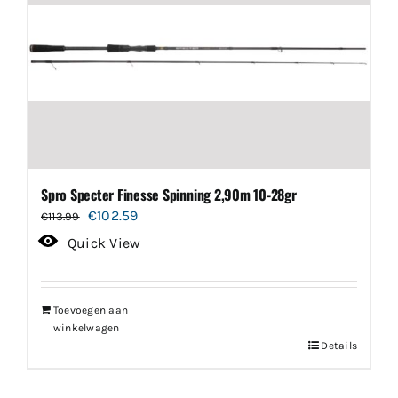
Spro Specter Finesse Spinning 2,90m 10-28gr
Oorspronkelijke
Huidige
€
102.59
€
113.99
prijs
prijs
Quick View
was:
is:
€113.99.
€102.59.
Toevoegen aan
winkelwagen
Details