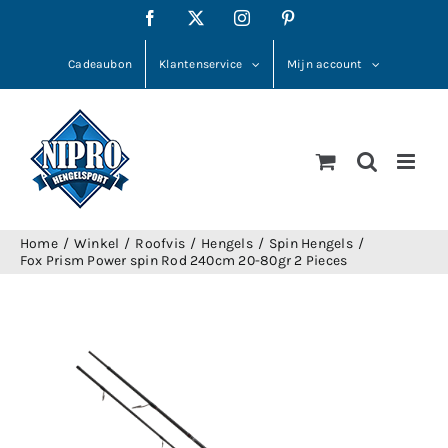
Ga
Facebook
X
Instagram
Pinterest
naar
inhoud
Cadeaubon
Klantenservice
Mijn account
Home
Winkel
Roofvis
Hengels
Spin Hengels
Fox Prism Power spin Rod 240cm 20-80gr 2 Pieces