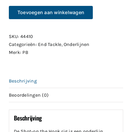
Shot
Toevoegen aan winkelwagen
On
the
hook
SKU:
44410
rig
Categorieën:
End Tackle
,
Onderlijnen
size
Merk:
PB
8
aantal
Beschrijving
Beoordelingen (0)
Beschrijving
De Shot-on the Hook rig is een onderlijn