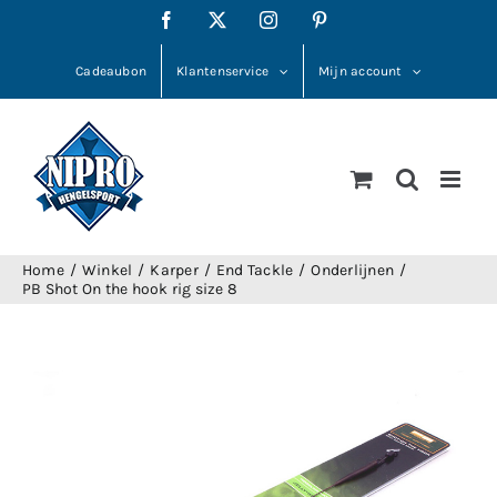
Ga
Facebook
X
Instagram
Pinterest
naar
inhoud
Cadeaubon
Klantenservice
Mijn account
Home
Winkel
Karper
End Tackle
Onderlijnen
PB Shot On the hook rig size 8